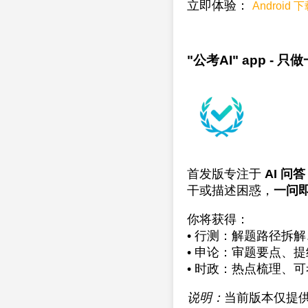
立即体验：
Android 
"公考AI" app - 
首发版专注于
AI 问答
干或描述困惑，
一问
你将获得：
• 行测：解题路径拆
• 申论：审题要点、
• 时政：热点梳理、
说明：
当前版本仅提供 