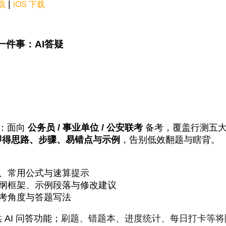
|
下载
iOS 下载
只做一件事：AI答疑
：面向
公务员 / 事业单位 / 公安联考
备考，覆盖行测五大
即得思路、步骤、易错点与示例
，告别低效翻题与瞎背。
解、常用公式与速算提示
提纲框架、示例段落与修改建议
可考角度与答题写法
AI 问答功能；
刷题、错题本、进度统计、每日打卡等将